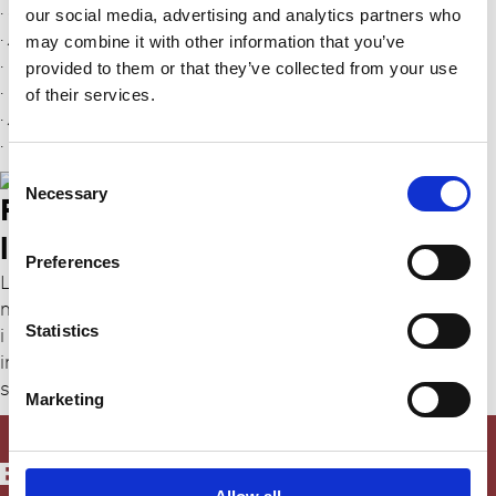
· Justering af lændestøtte
our social media, advertising and analytics partners who
· Ændring af lændesvaj
may combine it with other information that you’ve
· Mere støtte under lår
provided to them or that they’ve collected from your use
· Udskæring til haleben
of their services.
· Ændring af sædepudens hårdhed
· Etc.
C
Necessary
o
Praktisk og behagelig
n
læderpolstring
s
Preferences
e
Ligeledes tilbyder vi polstring af ISRI stole med læder
n
m.m. Der findes mange forskellige kvaliteter af læder
t
Statistics
i alverdens farver, som gør det muligt at sætte et
S
individuelt præg på din daglige arbejdsplads. Vi er
e
selvfølgelig til rådighed med vejledning.
Marketing
l
e
c
t