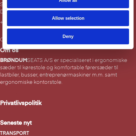
Allow all
Sadolinsvej 14
i
DK-8600 Silkeborg
o
Allow selection
n
+45 87 22 52 22
seats@broendum.com
Deny
Copyright © 2021
Om os
BRØNDUM
SEATS A/S er specialiseret i ergonomiske
sæder til kørestole og komfortable førersæder til
lastbiler, busser, entreprenørmaskiner m.m. samt
ergonomiske kontorstole.
Læs mere...
Privatlivspolitik
Privatlivspolitik
Seneste nyt
TRANSPORT