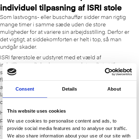
individuel tilpasning af ISRI stole
Som lastvogns- eller buschauffør sidder man rigtig
mange timer i samme sæde uden de store
muligheder for at variere sin arbejdsstilling. Derfor er
det vigtigt, at siddekomforten er helt i top, så man
undgår skader.
ISRI førerstole er udstyret med et væld af
indstillingsmuligheder, som gør det muligt at tilpasse
siddekomforten individuelt til ens krop, så langt de
fleste får en ergonomisk god arbejdsstilling. Vi er dog
alle meget forskellige, og det er teknisk umuligt at
Consent
Details
About
lave en standardstol, som vil kunne tilpasses til alle
de menneskelige forskelligheder.
This website uses cookies
Hos V. Brøndum A/S har vi mulighed for på eget
polsterværksted at tilbyde individuel tilpasning af
We use cookies to personalise content and ads, to
ISRI sæder. Det kan f.eks. være:
provide social media features and to analyse our traffic.
· Eftermontering af ekstra sidestøtte
We also share information about your use of our site with