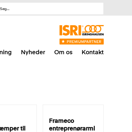
sning
Nyheder
Om os
Kontakt
Frameco
æmper til
entreprenørarml