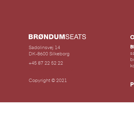
O
B
Sadolinsvej 14
s
DK-8600 Silkeborg
b
+45 87 22 52 22
k
seats@broendum.com
L
Copyright © 2021
P
Pr