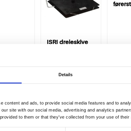
førers
ISRI drejeskive
co
Aftageligt
Details
renørarml
sædeovertræk til
10 ergo
ISRI
e content and ads, to provide social media features and to analy
 our site with our social media, advertising and analytics partn
 provided to them or that they’ve collected from your use of their