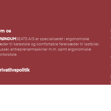
m os
RØNDUM
SEATS A/S er specialiseret i ergonomiske
æder til kørestole og komfortable førersæder til lastbiler,
usser, entreprenørmaskiner m.m. samt ergonomiske
ontorstole.
æs mere...
rivatlivspolitik
ivatlivspolitik