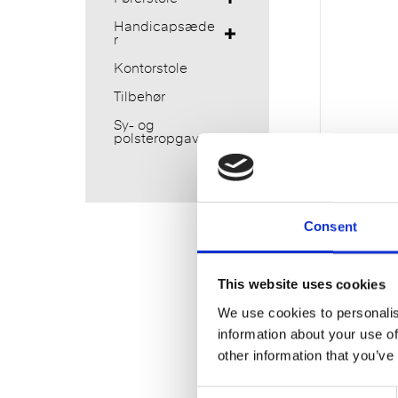
Handicapsæde
r
Kontorstole
Tilbehør
Sy- og
polsteropgaver
Consent
Frame
entrep
æn – 3
This website uses cookies
We use cookies to personalis
information about your use of
other information that you’ve
C