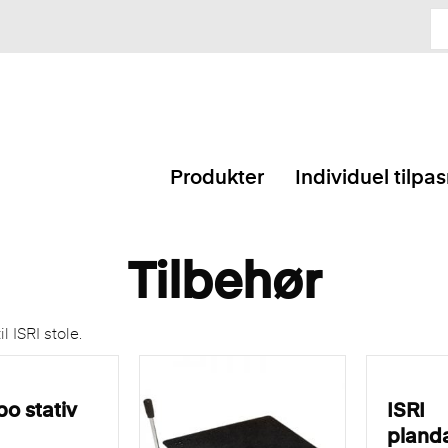
Produkter
Individuel tilpa
Tilbehør
l ISRI stole.
bo stativ
ISRI
pland