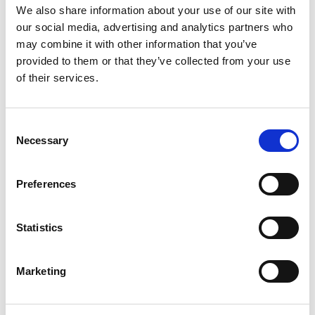
Sædedybden på stolen model SPORT kan justeres
We also share information about your use of our site with
fra en dybde på 50 cm og nedefter, ved at ryggen
our social media, advertising and analytics partners who
flyttes frem i motageskinnerne på sædet.
may combine it with other information that you’ve
provided to them or that they’ve collected from your use
Montage af ekstraudstyr
of their services.
SPORT-stolen er opbygget med montageskinner i
sædet, hvilket medfører en nem tilretning af stolen
samtidig med, at der nemt kan monteres ekstra
Consent
udstyr.
Necessary
Selection
Løspudesystemet
Løspudesystemet betyder, at siddepuden nemt og
Preferences
hurtigt kan udskiftes efter behov, samtidig med at der
omkostningseffektivt kan laves specialtilretninger i
forhold til brugerens specifikke behov.
Statistics
SORTIMENT AF SIDDEPUDER
Marketing