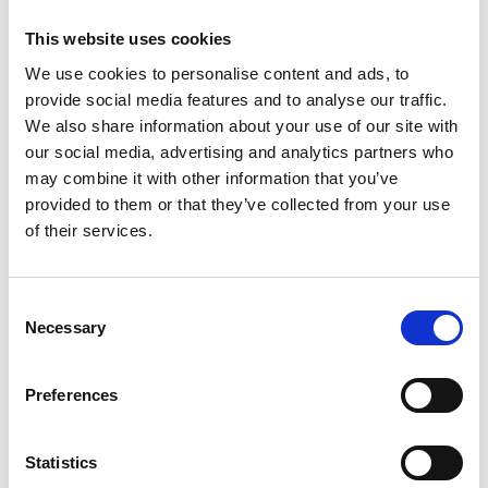
fastsatte tidspunkt, der dog ikke skal anses som
This website uses cookies
en forpligtelse til at levere på et nøjagtigt
tidspunkt i købelovens § 21, stk. 1's forstand. En
We use cookies to personalise content and ads, to
leveringstid, som ikke er bekræftet skriftligt i en
provide social media features and to analyse our traffic.
ordrebekræftelse, er uforbindende for V. Brøndum
We also share information about your use of our site with
A/S. Er ingen leveringstid aftalt, finder levering
our social media, advertising and analytics partners who
sted hurtigst muligt efter, at V. Brøndum A/S har
may combine it with other information that you’ve
mulighed for at levere. I tilfælde af force majeure,
provided to them or that they’ve collected from your use
jf. nedenfor under "Ansvarsfrihed", forbeholder V.
of their services.
Brøndum A/S sig ret til at udskyde levering med
den af forhindringen forårsagede forsinkelse.
C
Såfremt levering ikke finder sted på det af V.
Necessary
o
Brøndum A/S bekræftede tidspunkt, og
n
forsinkelsen kan tilskrives forhold, som V.
s
Brøndum A/S har kontrol over, er kunden, såfremt
Preferences
e
forsinkelsen overstiger 7 dage, berettiget til en
n
konventionalbod svarende til 0,5% af værdien af
t
Statistics
de forsinkede produkter for hver hele uge