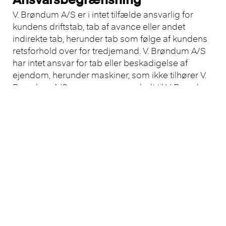
Ansvarsbegrænsning
V. Brøndum A/S er i intet tilfælde ansvarlig for
kundens driftstab, tab af avance eller andet
indirekte tab, herunder tab som følge af kundens
retsforhold over for tredjemand. V. Brøndum A/S
har intet ansvar for tab eller beskadigelse af
ejendom, herunder maskiner, som ikke tilhører V.
Brøndum A/S, men som er overladt til V. Brøndum
A/S af kunden med henblik på løsninger af en
aftalt opgave, som f.eks. en reparation, med
mindre det godtgøres, at tabet eller
beskadigelsen skyldes grov uagtsom adfærd
udvist af V. Brøndum A/S eller ansatte i V.
Brøndum A/S. Det er kundens ansvar, at de til V.
Brøndum A/S overladte genstande er forsikret
mod skade og/eller hændelig undergang.
Sådanne erstatningskrav mod V. Brøndum A/S
kan ikke overstige fakturabeløbet eller maksimalt
kr. 10.000.