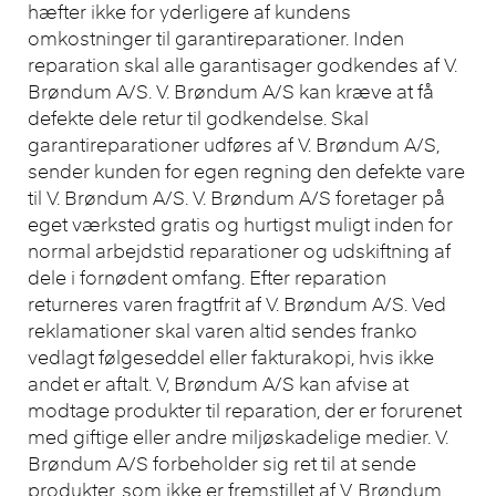
hæfter ikke for yderligere af kundens
omkostninger til garantireparationer. Inden
reparation skal alle garantisager godkendes af V.
Brøndum A/S. V. Brøndum A/S kan kræve at få
defekte dele retur til godkendelse. Skal
garantireparationer udføres af V. Brøndum A/S,
sender kunden for egen regning den defekte vare
til V. Brøndum A/S. V. Brøndum A/S foretager på
eget værksted gratis og hurtigst muligt inden for
normal arbejdstid reparationer og udskiftning af
dele i fornødent omfang. Efter reparation
returneres varen fragtfrit af V. Brøndum A/S. Ved
reklamationer skal varen altid sendes franko
vedlagt følgeseddel eller fakturakopi, hvis ikke
andet er aftalt. V, Brøndum A/S kan afvise at
modtage produkter til reparation, der er forurenet
med giftige eller andre miljøskadelige medier. V.
Brøndum A/S forbeholder sig ret til at sende
produkter, som ikke er fremstillet af V. Brøndum