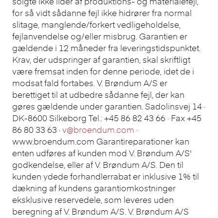
solgte ikke lider af produktions- og materialefejl,
for så vidt sådanne fejl ikke hidrører fra normal
slitage, manglende/forkert vedligeholdelse,
fejlanvendelse og/eller misbrug. Garantien er
gældende i 12 måneder fra leveringstidspunktet.
Krav, der udspringer af garantien, skal skriftligt
være fremsat inden for denne periode, idet de i
modsat fald fortabes. V. Brøndum A/S er
berettiget til at udbedre sådanne fejl, der kan
gøres gældende under garantien. Sadolinsvej 14 ·
DK-8600 Silkeborg Tel.: +45 86 82 43 66 · Fax +45
86 80 33 63 ·
v@broendum.com
·
www.broendum.com Garantireparationer kan
enten udføres af kunden mod V. Brøndum A/S'
godkendelse, eller af V. Brøndum A/S. Den til
kunden ydede forhandlerrabat er inklusive 1% til
dækning af kundens garantiomkostninger
eksklusive reservedele, som leveres uden
beregning af V. Brøndum A/S. V. Brøndum A/S