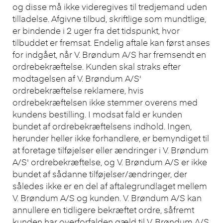
og disse må ikke videregives til tredjemand uden
tilladelse. Afgivne tilbud, skriftlige som mundtlige,
er bindende i 2 uger fra det tidspunkt, hvor
tilbuddet er fremsat. Endelig aftale kan først anses
for indgået, når V. Brøndum A/S har fremsendt en
ordrebekræftelse. Kunden skal straks efter
modtagelsen af V. Brøndum A/S'
ordrebekræftelse reklamere, hvis
ordrebekræftelsen ikke stemmer overens med
kundens bestilling. I modsat fald er kunden
bundet af ordrebekræftelsens indhold. Ingen,
herunder heller ikke forhandlere, er bemyndiget til
at foretage tilføjelser eller ændringer i V. Brøndum
A/S' ordrebekræftelse, og V. Brøndum A/S er ikke
bundet af sådanne tilføjelser/ændringer, der
således ikke er en del af aftalegrundlaget mellem
V. Brøndum A/S og kunden. V. Brøndum A/S kan
annullere en tidligere bekræftet ordre, såfremt
kunden har overforfalden gæld til V. Brøndum A/S,