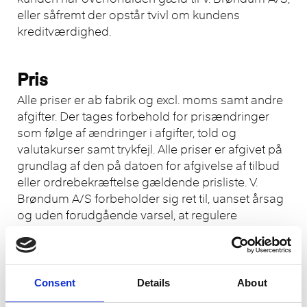
eller såfremt der opstår tvivl om kundens
kreditværdighed.
Pris
Alle priser er ab fabrik og excl. moms samt andre
afgifter. Der tages forbehold for prisændringer
som følge af ændringer i afgifter, told og
valutakurser samt trykfejl. Alle priser er afgivet på
grundlag af den på datoen for afgivelse af tilbud
eller ordrebekræftelse gældende prisliste. V.
Brøndum A/S forbeholder sig ret til, uanset årsag
og uden forudgående varsel, at regulere
gældende prislister med virkning for fremtiden.
Leveringstid
Consent
Details
About
Levering finder sted på det i ordrebekræftelsen