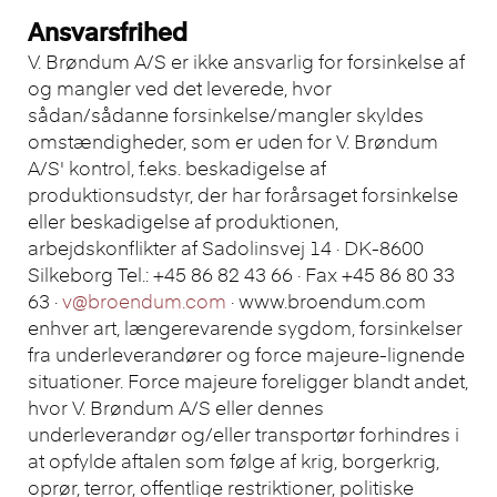
Ansvarsfrihed
V. Brøndum A/S er ikke ansvarlig for forsinkelse af
og mangler ved det leverede, hvor
sådan/sådanne forsinkelse/mangler skyldes
omstændigheder, som er uden for V. Brøndum
A/S' kontrol, f.eks. beskadigelse af
produktionsudstyr, der har forårsaget forsinkelse
eller beskadigelse af produktionen,
arbejdskonflikter af Sadolinsvej 14 · DK-8600
Silkeborg Tel.: +45 86 82 43 66 · Fax +45 86 80 33
63 ·
v@broendum.com
· www.broendum.com
enhver art, længerevarende sygdom, forsinkelser
fra underleverandører og force majeure-lignende
situationer. Force majeure foreligger blandt andet,
hvor V. Brøndum A/S eller dennes
underleverandør og/eller transportør forhindres i
at opfylde aftalen som følge af krig, borgerkrig,
oprør, terror, offentlige restriktioner, politiske